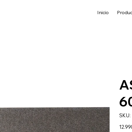
Inicio
Produ
A
6
SKU:
Precio
12.99