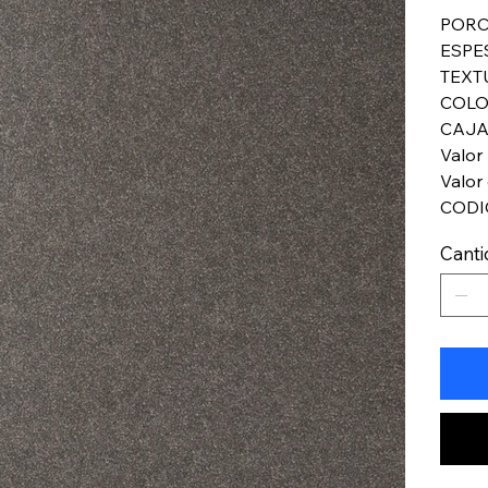
PORC
ESPE
TEXT
COLO
CAJA
Valor
Valor 
CODI
Cant