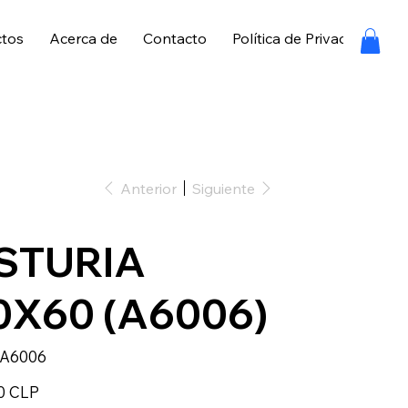
ctos
Acerca de
Contacto
Política de Privacidad
P
Anterior
Siguiente
STURIA
0X60 (A6006)
SKU
A6006
A6006
0 CLP