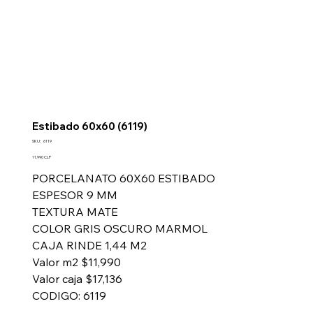
Estibado 60x60 (6119)
SKU
SKU:
6119
6119
Precio
11.990 CLP
PORCELANATO 60X60 ESTIBADO
ESPESOR 9 MM
TEXTURA MATE
COLOR GRIS OSCURO MARMOL
CAJA RINDE 1,44 M2
Valor m2 $11,990
Valor caja $17,136
CODIGO: 6119