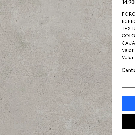
14.9
PORC
ESPE
TEXT
COLO
CAJA
Valor
Valor 
Cant