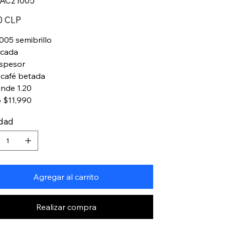
AC21005
AC21005
0 CLP
005 semibrillo
ficada
spesor
 café betada
inde 1.20
o $11,990
idad
Agregar al carrito
Realizar compra