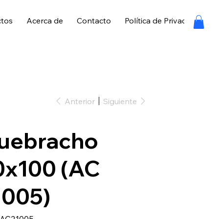
ctos
Acerca de
Contacto
Política de Privacidad
P
Anterior
Siguiente
uebracho
0x100 (AC
1005)
SKU