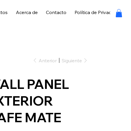
ctos
Acerca de
Contacto
Política de Privacidad
P
Anterior
Siguiente
ALL PANEL
XTERIOR
AFE MATE