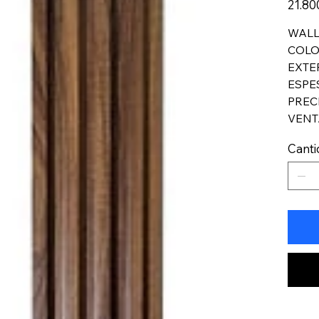
21.80
WALL 
COLO
EXTE
ESPE
PRECI
VENT
Cant