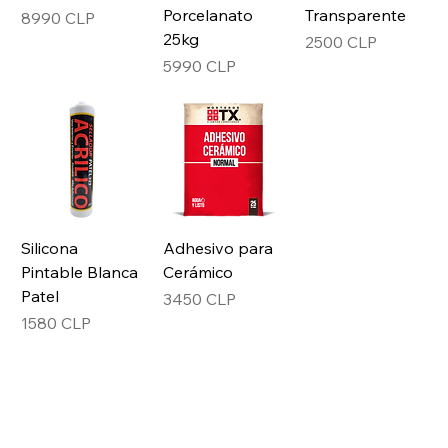
Porcelanato
Transparente
Precio
8990 CLP
25kg
Precio
2500 CLP
Precio
5990 CLP
Silicona
Adhesivo para
Pintable Blanca
Cerámico
Patel
Precio
3450 CLP
Precio
1580 CLP