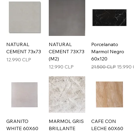
NATURAL
NATURAL
Porcelanato
CEMENT 73x73
CEMENT 73X73
Marmol Negro
(M2)
60x120
Precio
12.990 CLP
Precio
Precio
Precio 
12.990 CLP
21.500 CLP
15.990
GRANITO
MARMOL GRIS
CAFE CON
WHITE 60X60
BRILLANTE
LECHE 60X60